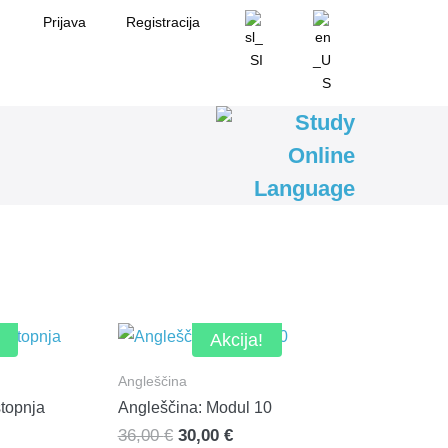
Prijava
Registracija
Akcija!
Angleščina
stopnja
Angleščina: Modul 10
enutna
Izvirna
Trenutna
36,00
€
30,00
€