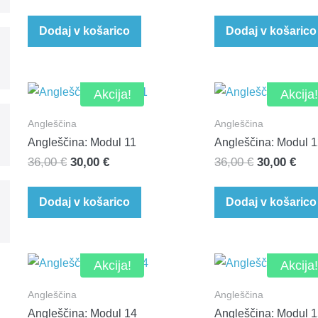
cena
cena
cena
ce
je
je:
je
je:
Dodaj v košarico
Dodaj v košarico
bila:
72,00 €.
bila:
72,
144,00 €.
144,00 €.
Akcija!
Akcija!
Angleščina
Angleščina
Angleščina: Modul 11
Angleščina: Modul 
Izvirna
Trenutna
Izvirna
Tre
36,00
€
30,00
€
36,00
€
30,00
€
cena
cena
cena
cen
je
je:
je
je:
Dodaj v košarico
Dodaj v košarico
bila:
30,00 €.
bila:
30,0
36,00 €.
36,00 €.
Akcija!
Akcija!
Angleščina
Angleščina
Angleščina: Modul 14
Angleščina: Modul 