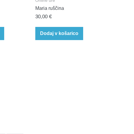
Online ure
Maria ruščina
30,00
€
Dodaj v košarico