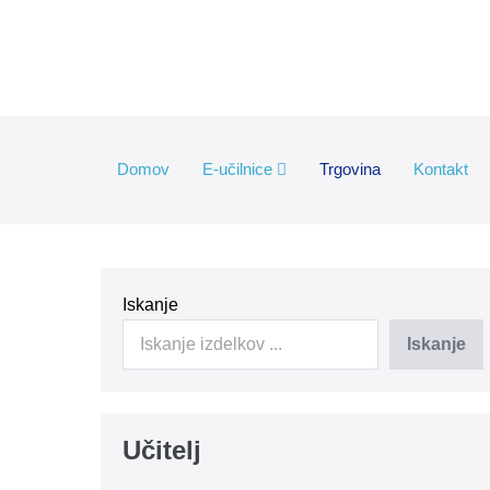
Skip
to
content
Domov
E-učilnice
Trgovina
Kontakt
Iskanje
Iskanje
Učitelj