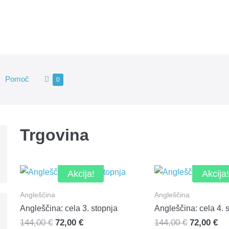
Shopping
Pomoč
Items
0
in
Cart
Cart
Trgovina
Akcija!
Akcija!
Angleščina
Angleščina
Angleščina: cela 3. stopnja
Angleščina: cela 4. 
Izvirna
Trenutna
Izvirna
Tr
144,00
€
72,00
€
144,00
€
72,00
€