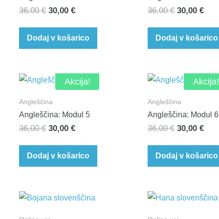
Izvirna
Trenutna
Izvirna
Tre
36,00
€
30,00
€
36,00
€
30,00
€
cena
cena
cena
cen
je
je:
je
je:
Dodaj v košarico
Dodaj v košarico
bila:
30,00 €.
bila:
30,0
36,00 €.
36,00 €.
Akcija!
Akcija!
Angleščina
Angleščina
Angleščina: Modul 5
Angleščina: Modul 6
Izvirna
Trenutna
Izvirna
Tre
36,00
€
30,00
€
36,00
€
30,00
€
cena
cena
cena
cen
je
je:
je
je:
Dodaj v košarico
Dodaj v košarico
bila:
30,00 €.
bila:
30,0
36,00 €.
36,00 €.