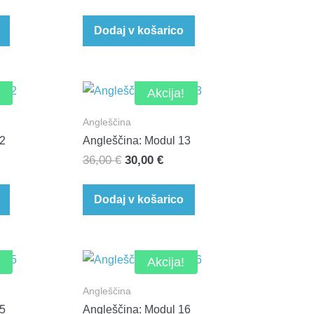
na
cena
cena
je
je:
Dodaj v košarico
00 €.
bila:
30,00 €.
36,00 €.
Akcija!
Angleščina
12
Angleščina: Modul 13
nutna
Izvirna
Trenutna
36,00
€
30,00
€
a
cena
cena
je
je:
Dodaj v košarico
0 €.
bila:
30,00 €.
36,00 €.
Akcija!
Angleščina
15
Angleščina: Modul 16