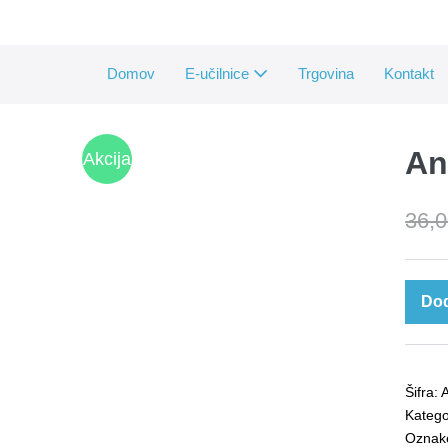
Skip
to
content
Domov
E-učilnice
Trgovina
Kontakt
An
Akcija
!
36,
Angle
Dod
Modu
5
količi
Šifra:
Kategor
Oznak