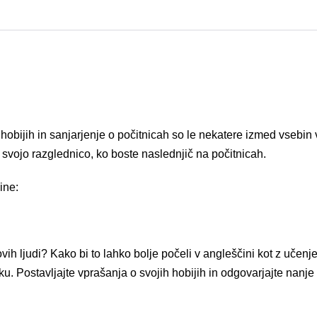
 hobijih in sanjarjenje o počitnicah so le nekatere izmed vsebin
i svojo razglednico, ko boste naslednjič na počitnicah.
ine:
 ljudi? Kako bi to lahko bolje počeli v angleščini kot z učenj
Postavljajte vprašanja o svojih hobijih in odgovarjajte nanje te