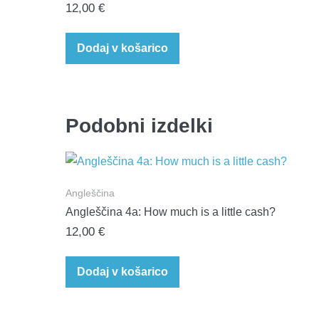
12,00
€
Dodaj v košarico
Podobni izdelki
Angleščina
Angleščina 4a: How much is a little cash?​
12,00
€
Dodaj v košarico