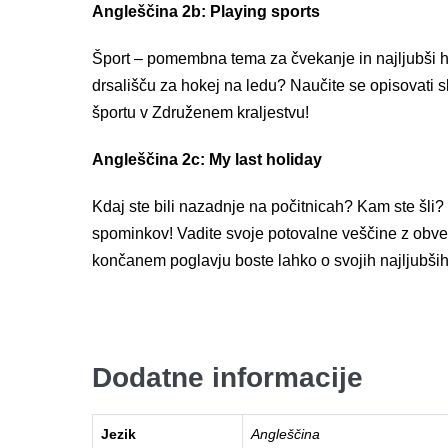
Angleščina 2b: Playing sports
Šport – pomembna tema za čvekanje in najljubši hob
drsališču za hokej na ledu? Naučite se opisovati sl
športu v Združenem kraljestvu!
Angleščina 2c: My last holiday
Kdaj ste bili nazadnje na počitnicah? Kam ste šli? 
spominkov! Vadite svoje potovalne veščine z obvest
končanem poglavju boste lahko o svojih najljubših 
Dodatne informacije
Jezik
Angleščina