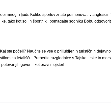
i mnogih ljudi. Koliko športov znate poimenovati v angleščini? 
ike, tako kot so jih športniki, pomagajte sodniku Bobu odgovoriti
Kaj ste počeli? Naučite se vse o priljubljenih turističnih dejavn
ilom na letališču. Preberite razglednice s Tajske, Irske in mors
potovanjih govorili kot pravi mojster!