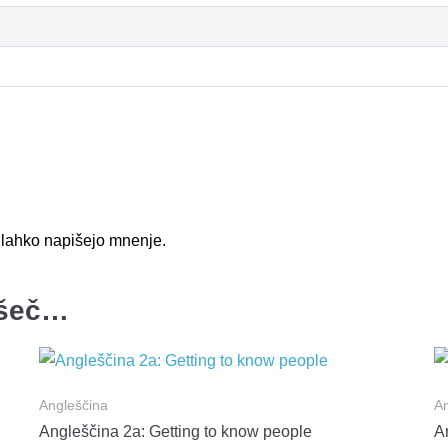
k, lahko napišejo mnenje.
všeč…
Angleščina
An
Angleščina 2a: Getting to know people
A