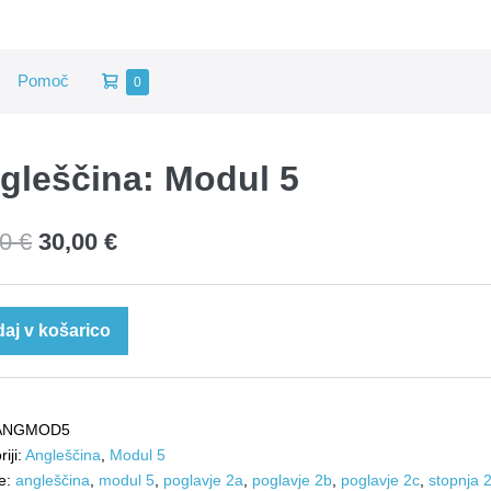
Shopping
Pomoč
Items
0
in
Cart
Cart
gleščina: Modul 5
Izvirna
Trenutna
00
€
30,00
€
cena
cena
je
je:
ščina:
aj v košarico
l
bila:
30,00 €.
36,00 €.
na
ANGMOD5
iji:
Angleščina
,
Modul 5
e:
angleščina
,
modul 5
,
poglavje 2a
,
poglavje 2b
,
poglavje 2c
,
stopnja 