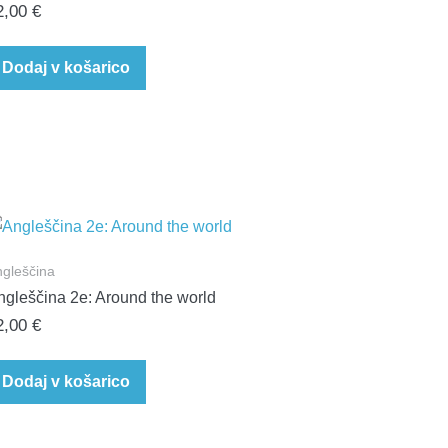
2,00
€
Dodaj v košarico
gleščina
ngleščina 2e: Around the world
2,00
€
Dodaj v košarico