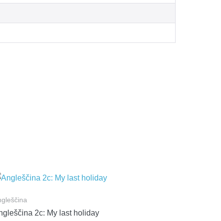
gleščina
ngleščina 2c: My last holiday