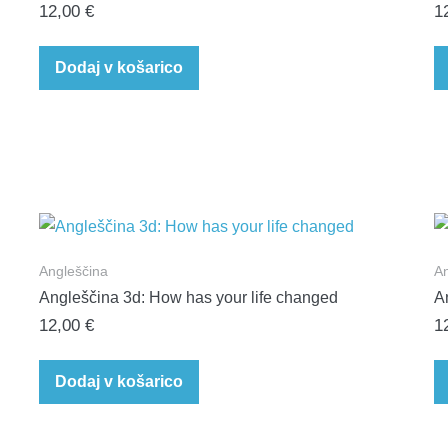
12,00
€
1
Dodaj v košarico
Angleščina
An
Angleščina 3d: How has your life changed
A
12,00
€
1
Dodaj v košarico