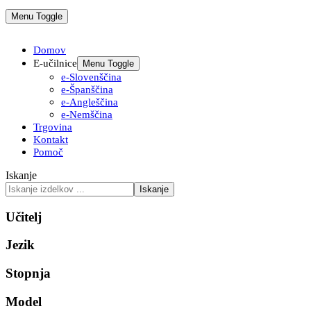
Menu Toggle
Domov
E-učilnice
Menu Toggle
e-Slovenščina
e-Španščina
e-Angleščina
e-Nemščina
Trgovina
Kontakt
Pomoč
Iskanje
Iskanje
Učitelj
Jezik
Stopnja
Model