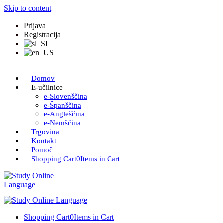
Skip to content
Prijava
Registracija
Domov
E-učilnice
e-Slovenščina
e-Španščina
e-Angleščina
e-Nemščina
Trgovina
Kontakt
Pomoč
Shopping Cart
0
Items in Cart
Shopping Cart
0
Items in Cart