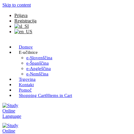
Skip to content
Prijava
Registracija
Domov
E-učilnice
e-Slovenščina
e-Španščina
e-Angleščina
e-Nemščina
Trgovina
Kontakt
Pomoč
Shopping Cart
0
Items in Cart