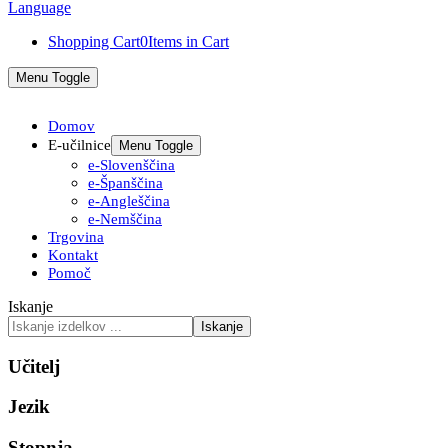
Shopping Cart
0
Items in Cart
Menu Toggle
Domov
E-učilnice
Menu Toggle
e-Slovenščina
e-Španščina
e-Angleščina
e-Nemščina
Trgovina
Kontakt
Pomoč
Iskanje
Iskanje
Učitelj
Jezik
Stopnja