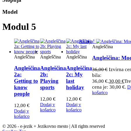
Model
Modul 5
Akcija!
Angleščina
Angleščina
Angleščina
Angleščina
Angleščina: Mo
Angleščina
Angleščina
Angleščina
36,00
€
Izvirna ce
2a:
2b:
2c: My
bila:
Getting to
Playing
last
36,00 €.
30,00
€
Tr
cena je: 30,00 €.
know
sports
holiday
D
košarico
people
12,00
€
12,00
€
Dodaj v
Dodaj v
12,00
€
košarico
košarico
Dodaj v
košarico
© 2026 - e-jezik + Jezikovno mesto | All rights reserved