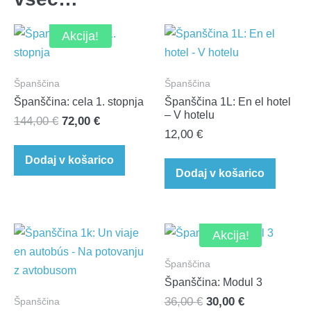
Akcija!
Španščina
Španščina
Španščina: cela 1. stopnja
Španščina 1L: En el hotel
– V hotelu
Izvirna
Trenutna
144,00
€
72,00
€
12,00
€
cena
cena
je
je:
Dodaj v košarico
Dodaj v košarico
bila:
72,00 €.
144,00 €.
Akcija!
Španščina
Španščina: Modul 3
Izvirna
Trenutna
36,00
€
30,00
€
Španščina