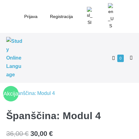
Skip
to
Prijava
Registracija
content
Shopping
Items
0
Me
in
Cart
Tog
Cart
Akcija
!
Španščina: Modul 4
Izvirna
Trenutna
36,00
€
30,00
€