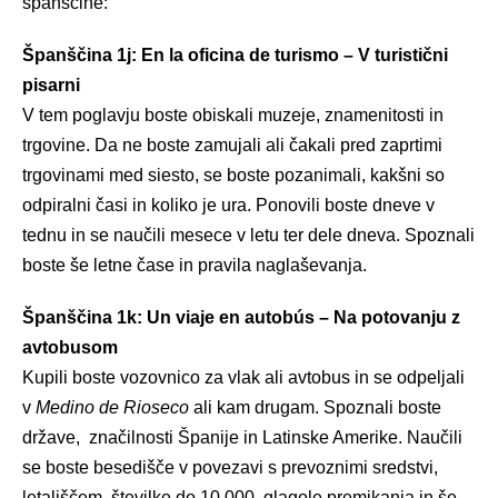
španščine:
Španščina 1j: En la oficina de turismo – V turistični
pisarni
V tem poglavju boste obiskali muzeje, znamenitosti in
trgovine. Da ne boste zamujali ali čakali pred zaprtimi
trgovinami med siesto, se boste pozanimali, kakšni so
odpiralni časi in koliko je ura. Ponovili boste dneve v
tednu in se naučili mesece v letu ter dele dneva. Spoznali
boste še letne čase in pravila naglaševanja.
Španščina 1k: Un viaje en autobús – Na potovanju z
avtobusom
Kupili boste vozovnico za vlak ali avtobus in se odpeljali
v
Medino de Rioseco
ali kam drugam. Spoznali boste
države, značilnosti Španije in Latinske Amerike. Naučili
se boste besedišče v povezavi s prevoznimi sredstvi,
letališčem, številke do 10.000, glagole premikanja in še