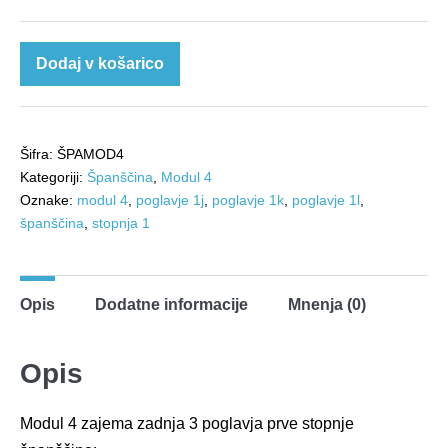
cena
cena
je
je:
Španščina:
Dodaj v košarico
Modul
bila:
30,00 €.
4
36,00 €.
količina
Šifra:
ŠPAMOD4
Kategoriji:
Španščina
,
Modul 4
Oznake:
modul 4
,
poglavje 1j
,
poglavje 1k
,
poglavje 1l
,
španščina
,
stopnja 1
Opis
Dodatne informacije
Mnenja (0)
Opis
Modul 4 zajema zadnja 3 poglavja prve stopnje