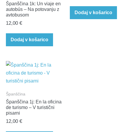
Španščina 1k: Un viaje en
cena
cena
autobús – Na potovanju z
je
je:
Dodaj v košarico
avtobusom
bila:
30,00 €.
12,00
€
36,00 €.
Dodaj v košarico
Španščina
Španščina 1j: En la oficina
de turismo – V turistični
pisarni
12,00
€