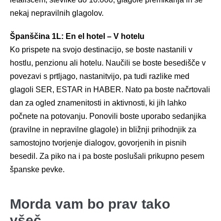
nekaj nepravilnih glagolov.
Španščina 1L: En el hotel – V hotelu
Ko prispete na svojo destinacijo, se boste nastanili v
hostlu, penzionu ali hotelu. Naučili se boste besedišče v
povezavi s prtljago, nastanitvijo, pa tudi razlike med
glagoli SER, ESTAR in HABER. Nato pa boste načrtovali
dan za ogled znamenitosti in aktivnosti, ki jih lahko
počnete na potovanju. Ponovili boste uporabo sedanjika
(pravilne in nepravilne glagole) in bližnji prihodnjik za
samostojno tvorjenje dialogov, govorjenih in pisnih
besedil. Za piko na i pa boste poslušali prikupno pesem
španske pevke.
Morda vam bo prav tako
všeč…