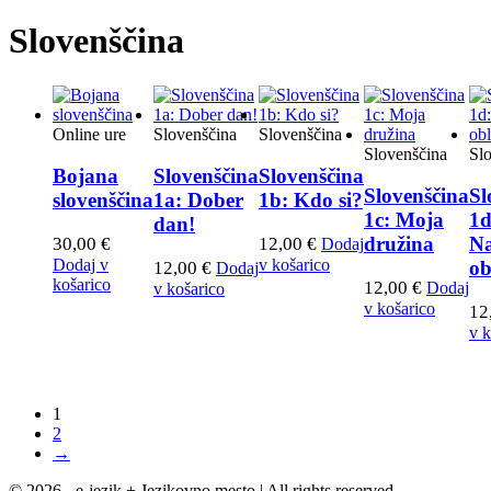
Slovenščina
Online ure
Slovenščina
Slovenščina
Slovenščina
Sl
Bojana
Slovenščina
Slovenščina
Slovenščina
Sl
slovenščina
1a: Dober
1b: Kdo si?
1c: Moja
1d
dan!
družina
N
30,00
€
12,00
€
Dodaj
Dodaj v
v košarico
ob
12,00
€
Dodaj
košarico
12,00
€
Dodaj
v košarico
v košarico
12
v k
1
2
→
© 2026 - e-jezik + Jezikovno mesto | All rights reserved