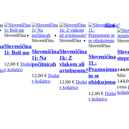
Akcija!
Slovenščina
Slovenščina
Slovenščina
Slove
Slovenščina
na
Slovenščina
Slovenščina
Slovenščina
Slove
1i: Boli me
Slovenščina
1j: Na
1k: Z
stop
1L:
počitnicah
vlakom ali
12,00
€
Dodaj
Praznujemo
144,
v košarico
avtobusom?
aj
bila:
in se
12,00
€
Dodaj
144,0
v košarico
obiskujemo
12,00
€
Dodaj
cena j
v košarico
košari
12,00
€
Dodaj
v košarico