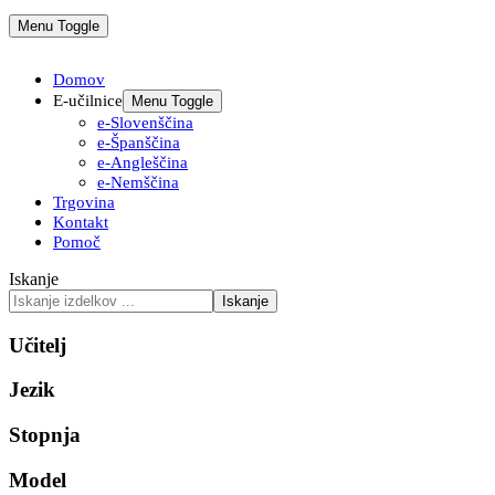
Menu Toggle
Domov
E-učilnice
Menu Toggle
e-Slovenščina
e-Španščina
e-Angleščina
e-Nemščina
Trgovina
Kontakt
Pomoč
Iskanje
Iskanje
Učitelj
Jezik
Stopnja
Model