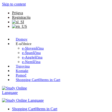
Skip to content
Prijava
Registracija
Domov
E-učilnice
e-Slovenščina
e-Španščina
e-Angleščina
e-Nemščina
Trgovina
Kontakt
Pomoč
Shopping Cart
0
Items in Cart
Shopping Cart
0
Items in Cart