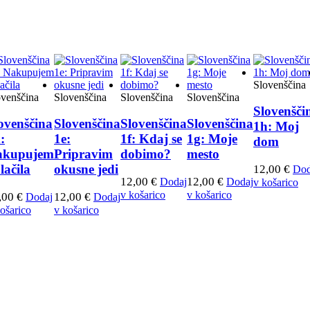
Slovenščina
ovenščina
Slovenščina
Slovenščina
Slovenščina
Slovenšči
ovenščina
Slovenščina
Slovenščina
Slovenščina
1h: Moj
:
1e:
1f: Kdaj se
1g: Moje
dom
akupujem
Pripravim
dobimo?
mesto
lačila
okusne jedi
12,00
€
Dod
12,00
€
12,00
€
Dodaj
Dodaj
v košarico
v košarico
v košarico
,00
€
12,00
€
Dodaj
Dodaj
ošarico
v košarico