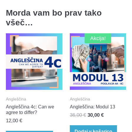
Morda vam bo prav tako
všeč…
Akcija!
Angleščina
Angleščina
Angleščina 4c: Can we
Angleščina: Modul 13
agree to differ?​
Izvirna
Trenutna
36,00
€
30,00
€
12,00
€
cena
cena
je
je:
Dodaj v košarico