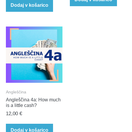
Dodaj v košarico
bila:
30,00 €.
36,00 €.
Angleščina
Angleščina 4a: How much
is a little cash?​
12,00
€
Dodaj v košarico