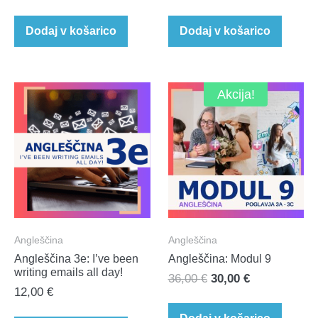
Dodaj v košarico
Dodaj v košarico
Akcija!
Angleščina
Angleščina
Angleščina 3e: I’ve been
Angleščina: Modul 9
writing emails all day!
Izvirna
Trenutna
36,00
€
30,00
€
12,00
€
cena
cena
je
je: