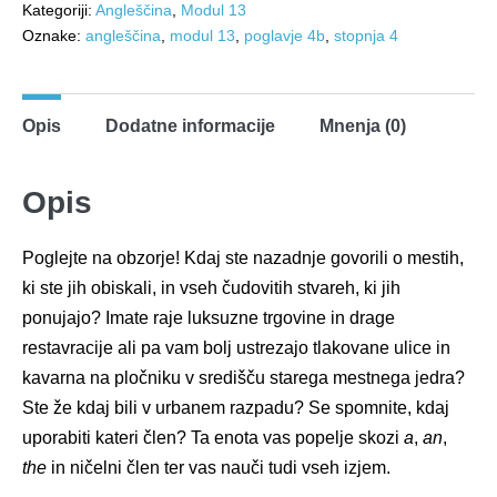
Kategoriji:
Angleščina
,
Modul 13
skyline!
Oznake:
angleščina
,
modul 13
,
poglavje 4b
,
stopnja 4
količina
Opis
Dodatne informacije
Mnenja (0)
Opis
Poglejte na obzorje! Kdaj ste nazadnje govorili o mestih,
ki ste jih obiskali, in vseh čudovitih stvareh, ki jih
ponujajo? Imate raje luksuzne trgovine in drage
restavracije ali pa vam bolj ustrezajo tlakovane ulice in
kavarna na pločniku v središču starega mestnega jedra?
Ste že kdaj bili v urbanem razpadu? Se spomnite, kdaj
uporabiti kateri člen? Ta enota vas popelje skozi
a
,
an
,
the
in ničelni člen ter vas nauči tudi vseh izjem.