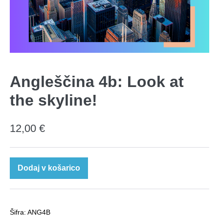
Angleščina 4b: Look at
the skyline!
12,00
€
Angleščina
Dodaj v košarico
4b:
Look
at
Šifra:
ANG4B
the