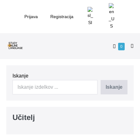
Skip
to
Prijava
Registracija
content
Shopping
Items
0
Me
in
Cart
Tog
Cart
Iskanje
Iskanje
Učitelj