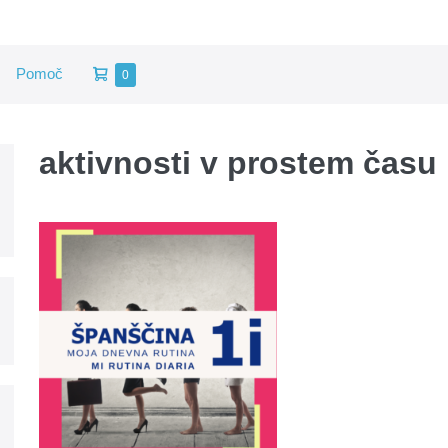
Shopping
Pomoč
Items
0
in
Cart
Cart
aktivnosti v prostem času