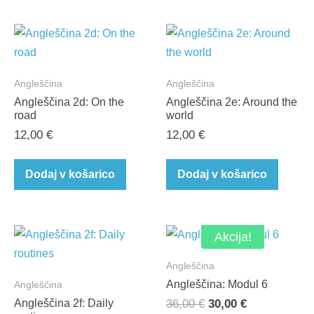
Angleščina
Angleščina
Angleščina 2d: On the
Angleščina 2e: Around the
road
world
12,00
€
12,00
€
Dodaj v košarico
Dodaj v košarico
Akcija!
Angleščina
Angleščina: Modul 6
Angleščina
Izvirna
Trenutna
Angleščina 2f: Daily
36,00
€
30,00
€